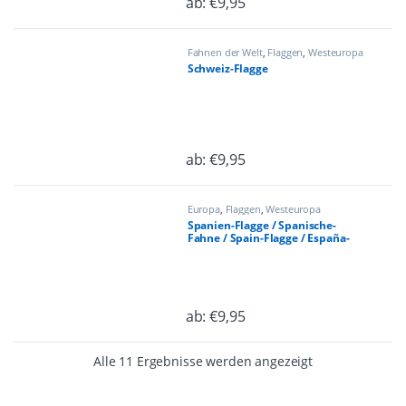
ab:
€
9,95
Dieses Produkt weist mehrere Varian
Fahnen der Welt
,
Flaggen
,
Westeuropa
Schweiz-Flagge
ab:
€
9,95
Dieses Produkt weist mehrere Varian
Europa
,
Flaggen
,
Westeuropa
Spanien-Flagge / Spanische-
Fahne / Spain-Flagge / España-
Fahne
ab:
€
9,95
Dieses Produkt weist mehrere Varian
Alle 11 Ergebnisse werden angezeigt