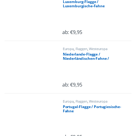
Luxemburg-Flagge /
Luxemburgische-Fahne
ab:
€
9,95
Dieses Produkt weist mehrere Varian
Europa
,
Flaggen
,
Westeuropa
Niederlande-Flagge /
Niederländischen-Fahne /
Netherlands-Flagge
ab:
€
9,95
Dieses Produkt weist mehrere Varian
Europa
,
Flaggen
,
Westeuropa
Portugal-Flagge / Portugiesische-
Fahne