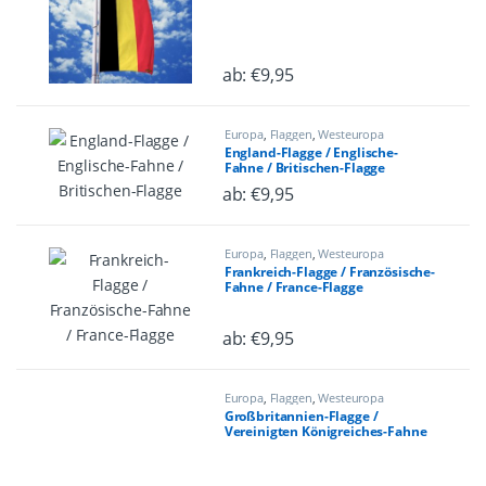
ab:
€
9,95
Dieses Produkt weist mehrere Varian
Europa
,
Flaggen
,
Westeuropa
England-Flagge / Englische-
Fahne / Britischen-Flagge
ab:
€
9,95
Dieses Produkt weist mehrere Varian
Europa
,
Flaggen
,
Westeuropa
Frankreich-Flagge / Französische-
Fahne / France-Flagge
ab:
€
9,95
Dieses Produkt weist mehrere Varian
Europa
,
Flaggen
,
Westeuropa
Großbritannien-Flagge /
Vereinigten Königreiches-Fahne