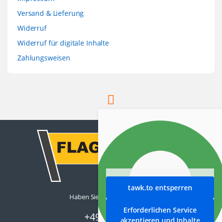
Versand & Lieferung
Widerruf
Widerruf für digitale Inhalte
Zahlungsweisen
tawk.to entsperren
Haben Sie Fragen ? Rufen Sie
uns an!
Erforderlichen Service
+49 (0) 8531
akzeptieren und Inhalte