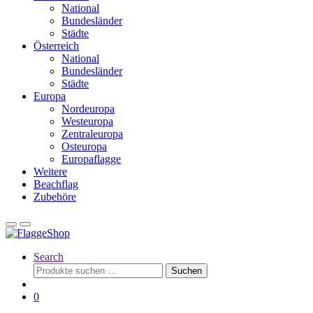
National
Bundesländer
Städte
Österreich
National
Bundesländer
Städte
Europa
Nordeuropa
Westeuropa
Zentraleuropa
Osteuropa
Europaflagge
Weitere
Beachflag
Zubehöre
Search
Suchen
Suchen
nach:
0